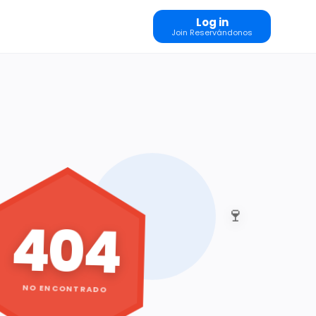
Log in
Join Reservándonos
🍷
404
NO ENCONTRADO