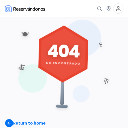
🍽️
404
🍷
NO ENCONTRADO
🍝
🥂
Return to home