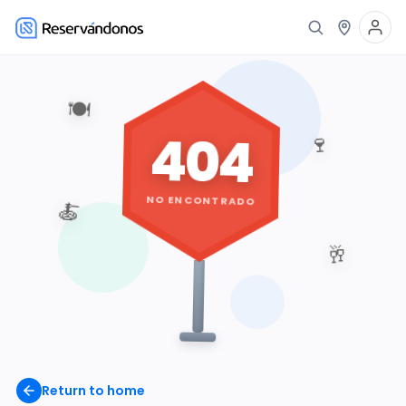
🍽️
404
🍷
NO ENCONTRADO
🍝
🥂
Return to home