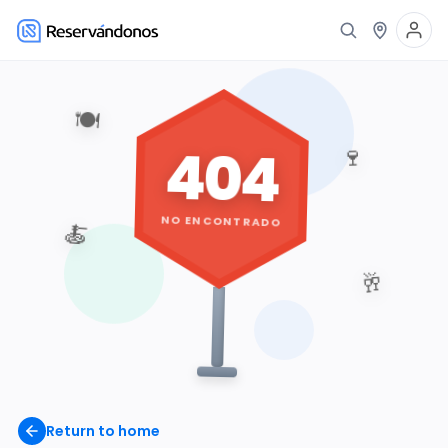
🍽️
404
🍷
NO ENCONTRADO
🍝
🥂
Return to home