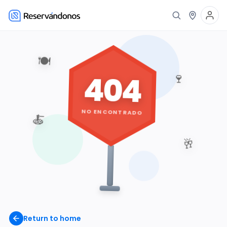
🍽️
404
🍷
NO ENCONTRADO
🍝
🥂
Return to home