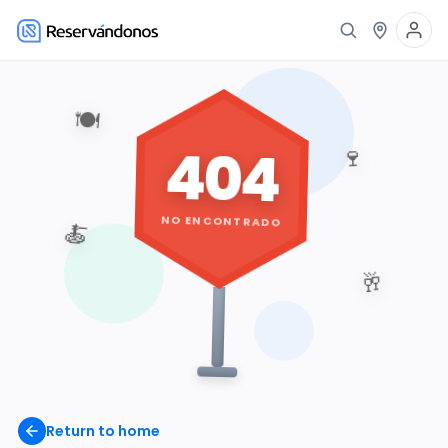
🍽️
404
🍷
NO ENCONTRADO
🍝
🥂
Return to home