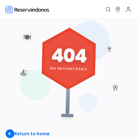
🍽️
404
🍷
NO ENCONTRADO
🍝
🥂
Return to home