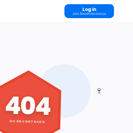
Log in
Join Reservándonos
🍷
404
NO ENCONTRADO