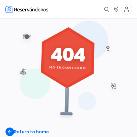
🍽️
404
🍷
NO ENCONTRADO
🍝
🥂
Return to home