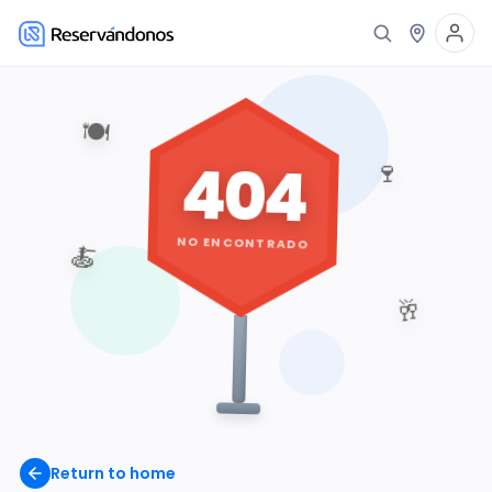
🍽️
404
🍷
NO ENCONTRADO
🍝
🥂
Return to home