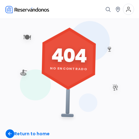
🍽️
404
🍷
NO ENCONTRADO
🍝
🥂
Return to home