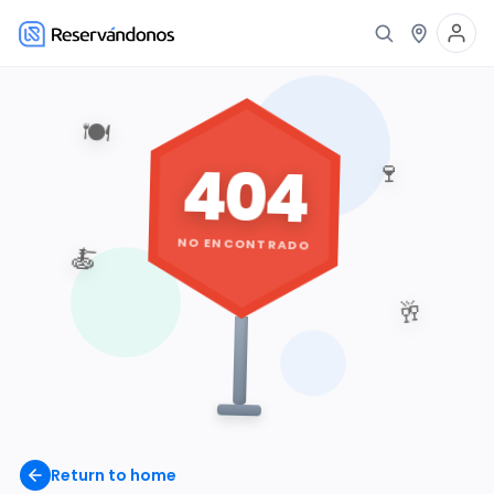
🍽️
404
🍷
NO ENCONTRADO
🍝
🥂
Return to home