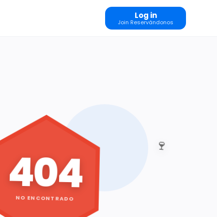
Log in
Join Reservándonos
🍷
404
NO ENCONTRADO