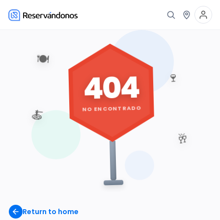
🍽️
404
🍷
NO ENCONTRADO
🍝
🥂
Return to home