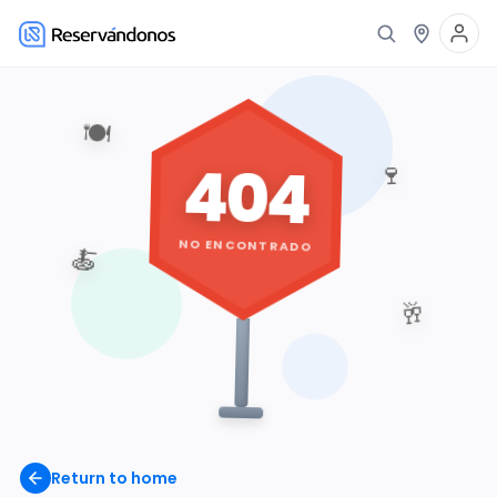
🍽️
404
🍷
NO ENCONTRADO
🍝
🥂
Return to home