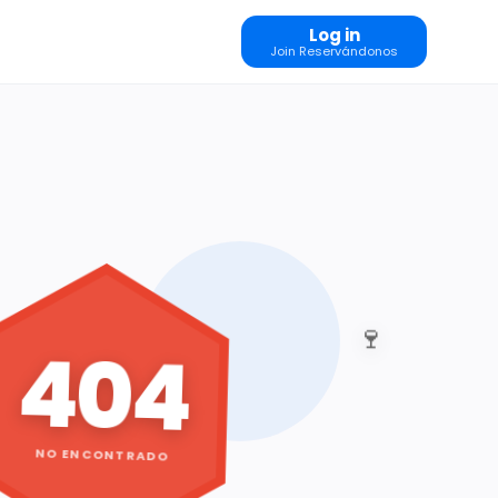
Log in
Join Reservándonos
🍷
404
NO ENCONTRADO