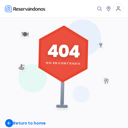
🍽️
404
🍷
NO ENCONTRADO
🍝
🥂
Return to home