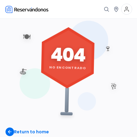
🍽️
404
🍷
NO ENCONTRADO
🍝
🥂
Return to home