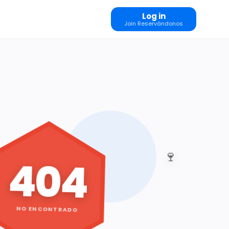
Log in
Join Reservándonos
🍷
404
NO ENCONTRADO