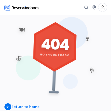
🍽️
404
🍷
NO ENCONTRADO
🍝
🥂
Return to home