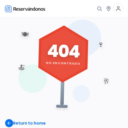
🍽️
404
🍷
NO ENCONTRADO
🍝
🥂
Return to home