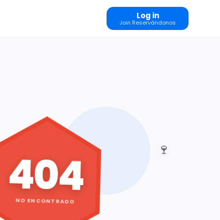
Log in
Join Reservándonos
🍷
404
NO ENCONTRADO