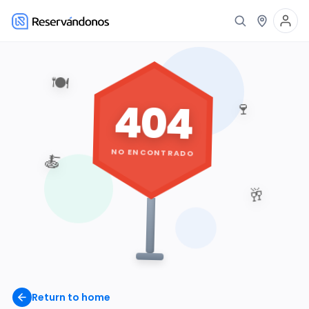
🍽️
404
🍷
NO ENCONTRADO
🍝
🥂
Return to home