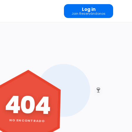
Log in
Join Reservándonos
🍷
404
NO ENCONTRADO