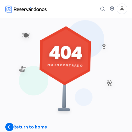
🍽️
404
🍷
NO ENCONTRADO
🍝
🥂
Return to home