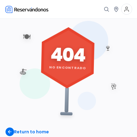
🍽️
404
🍷
NO ENCONTRADO
🍝
🥂
Return to home