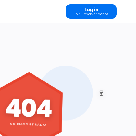
Log in
Join Reservándonos
🍷
404
NO ENCONTRADO