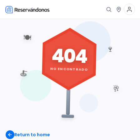
🍽️
404
🍷
NO ENCONTRADO
🍝
🥂
Return to home