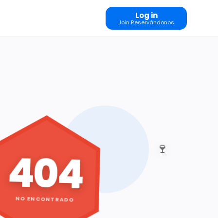
Log in
Join Reservándonos
🍷
404
NO ENCONTRADO