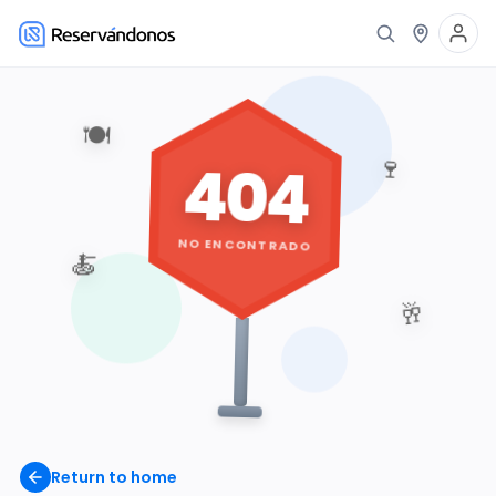
🍽️
404
🍷
NO ENCONTRADO
🍝
🥂
Return to home