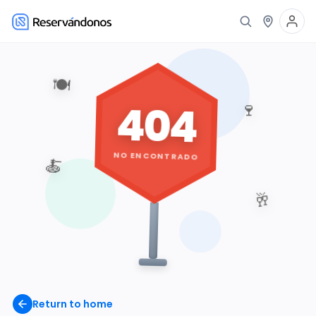
🍽️
404
🍷
NO ENCONTRADO
🍝
🥂
Return to home