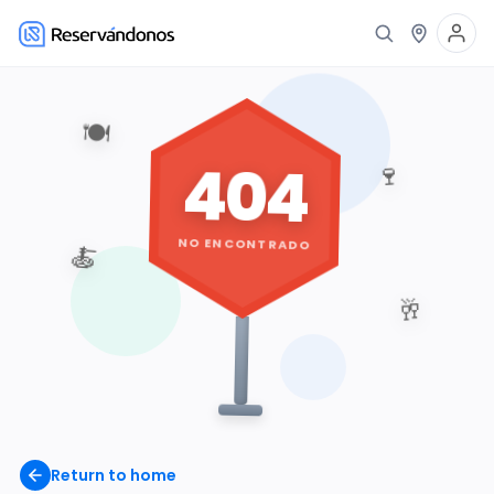
🍽️
404
🍷
NO ENCONTRADO
🍝
🥂
Return to home