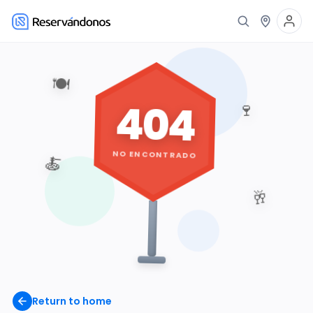
🍽️
404
🍷
NO ENCONTRADO
🍝
🥂
Return to home