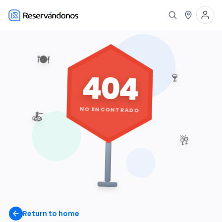
🍽️
404
🍷
NO ENCONTRADO
🍝
🥂
Return to home