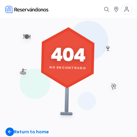
🍽️
404
🍷
NO ENCONTRADO
🍝
🥂
Return to home