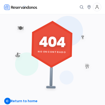
🍽️
404
🍷
NO ENCONTRADO
🍝
🥂
Return to home