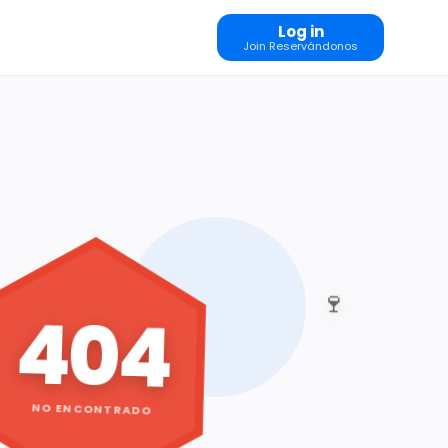
Log in
Join Reservándonos
🍷
404
NO ENCONTRADO