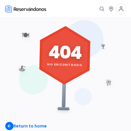
🍽️
404
🍷
NO ENCONTRADO
🍝
🥂
Return to home