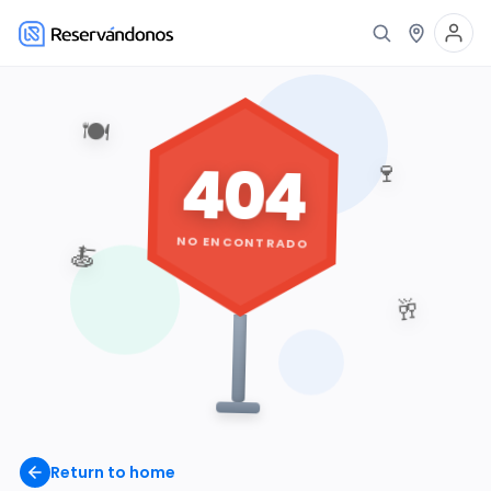
🍽️
404
🍷
NO ENCONTRADO
🍝
🥂
Return to home