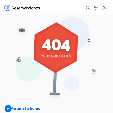
🍽️
404
🍷
NO ENCONTRADO
🍝
🥂
Return to home