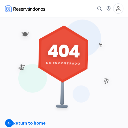
🍽️
404
🍷
NO ENCONTRADO
🍝
🥂
Return to home