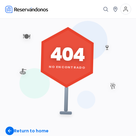
🍽️
404
🍷
NO ENCONTRADO
🍝
🥂
Return to home