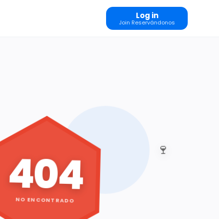
Log in
Join Reservándonos
🍷
404
NO ENCONTRADO