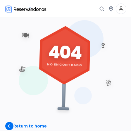
🍽️
404
🍷
NO ENCONTRADO
🍝
🥂
Return to home