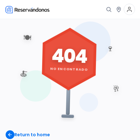
🍽️
404
🍷
NO ENCONTRADO
🍝
🥂
Return to home