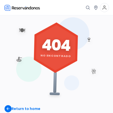
🍽️
404
🍷
NO ENCONTRADO
🍝
🥂
Return to home