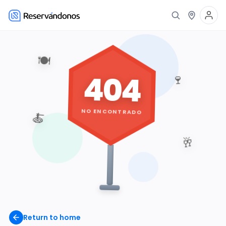
🍽️
404
🍷
NO ENCONTRADO
🍝
🥂
Return to home