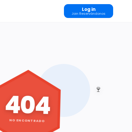
Log in
Join Reservándonos
🍷
404
NO ENCONTRADO