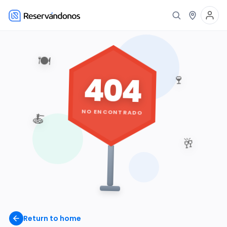
🍽️
404
🍷
NO ENCONTRADO
🍝
🥂
Return to home