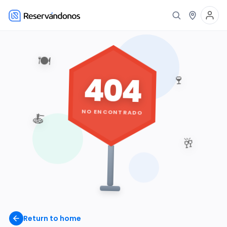
🍽️
404
🍷
NO ENCONTRADO
🍝
🥂
Return to home